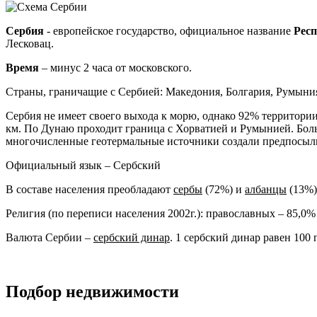
Сербия
- европейское государство, официальное название
Рес
Лесковац.
Время
– минус 2 часа от московского.
Страны, граничащие с Сербией: Македония, Болгария, Румыния
Сербия не имеет своего выхода к морю, однако 92% территории
км. По Дунаю проходит граница с Хорватией и Румынией. Бол
многочисленные геотермальные источники создали предпосылки
Официальный язык – Сербский
В составе населения преобладают
сербы
(72%) и
албанцы
(13%)
Религия (по переписи населения 2002г.): православных – 85,0%
Валюта Сербии –
сербский динар
. 1 сербский динар равен 100 
Подбор недвижимости