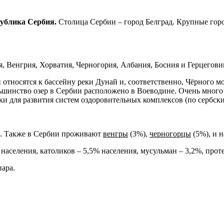
публика Сербия.
Столица Сербии – город Белград. Крупные горо
, Венгрия, Хорватия, Черногория, Албания, Босния и Герцегови
 относятся к бассейну реки Дунай и, соответственно, Чёрного м
ьшинство озер в Сербии расположено в Воеводине. Очень много
 для развития систем оздоровительных комплексов (по сербски 
. Также в Сербии проживают
венгры
(3%),
черногорцы
(5%), и 
 населения, католиков – 5,5% населения, мусульман – 3,2%, про
пара.